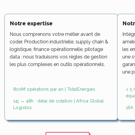
Notre expertise
Notr
Nous comprenons votre métier avant de
Intég
coder. Production industrielle, supply chain &
amélio
logistique, finance opérationnelle, pilotage
les e
data : nous traduisons vos règles de gestion
une s
les plus complexes en outils opérationnels.
garan
une p
800M opérations par an | TotalEnergies
< 5 
équi
14j → 48h : délai de cotation | Africa Global
Logistics
16h 