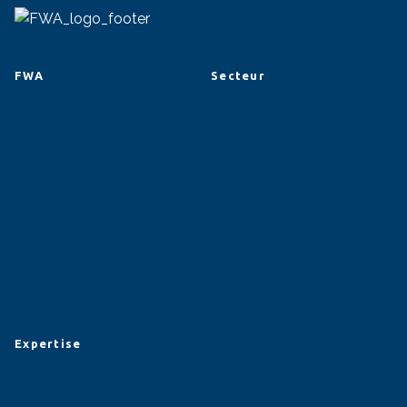
FWA
Secteur
Accueil
Logistique
Cas clients
Industrie
Articles
Services
Qui sommes-nous
FWA et l'IA
Lumi
Contact
Expertise
Développement
d'applications métier sur