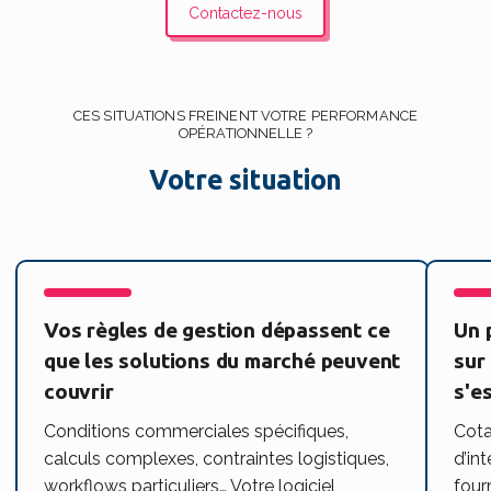
Contactez-nous
CES SITUATIONS FREINENT VOTRE PERFORMANCE
OPÉRATIONNELLE ?
Votre situation
Vos règles de gestion dépassent ce
Un 
que les solutions du marché peuvent
sur
couvrir
s'e
Conditions commerciales spécifiques,
Cota
calculs complexes, contraintes logistiques,
d’in
workflows particuliers… Votre logiciel
four