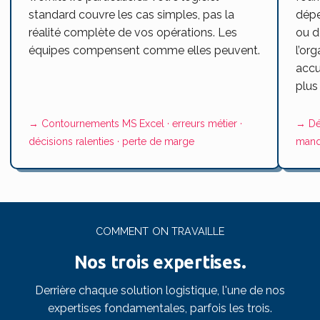
standard couvre les cas simples, pas la
dépe
réalité complète de vos opérations. Les
ou de
équipes compensent comme elles peuvent.
l’org
accu
plus
→ Contournements MS Excel · erreurs métier ·
→ Dél
décisions ralenties · perte de marge
manq
COMMENT ON TRAVAILLE
Nos trois expertises.
Derrière chaque solution logistique, l'une de nos
expertises fondamentales, parfois les trois.