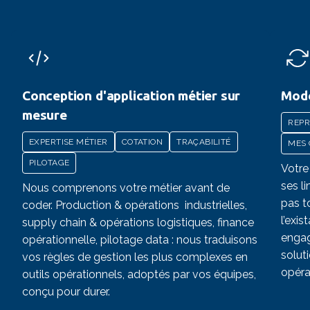
Conception d'application métier sur
Mode
mesure
REPR
EXPERTISE MÉTIER
COTATION
TRAÇABILITÉ
MES
PILOTAGE
Votre
ses li
Nous comprenons votre métier avant de
pas t
coder. Production & opérations industrielles,
l’exis
supply chain & opérations logistiques, finance
engag
opérationnelle, pilotage data : nous traduisons
solut
vos règles de gestion les plus complexes en
opéra
outils opérationnels, adoptés par vos équipes,
conçu pour durer.