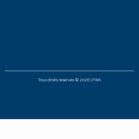
mesure
Modernisation
d'applications métier
Structuration de la
donnée
LinkedIn
Tous droits réservés © 2026 | FWA
Confidentialit
é
Cookies
Mentions légales