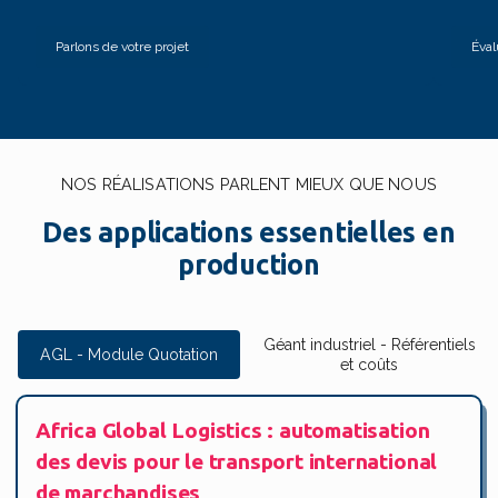
Parlons de votre projet
Éval
NOS RÉALISATIONS PARLENT MIEUX QUE NOUS
Des applications essentielles en
production
Géant industriel - Référentiels
AGL - Module Quotation
et coûts
Africa Global Logistics : automatisation
des devis pour le transport international
de marchandises​